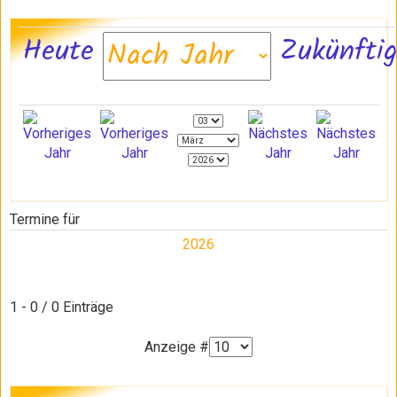
Heute
Zukünfti
Termine für
2026
Limite der Paginierungsliste
1 - 0 / 0 Einträge
Anzeige #