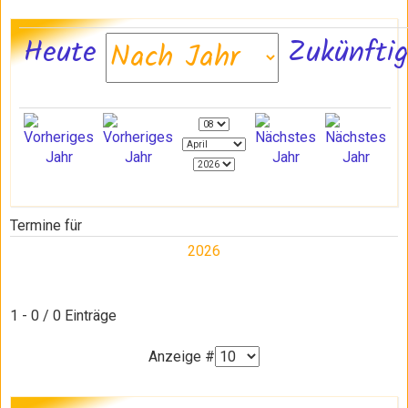
Heute
Zukünfti
Termine für
2026
Limite der Paginierungsliste
1 - 0 / 0 Einträge
Anzeige #