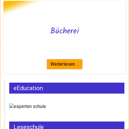
Bücherei
Weiterlesen …
eEducation
Leseschule