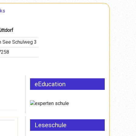
nks
ttdorf
m See Schulweg 3
7258
eEducation
Leseschule