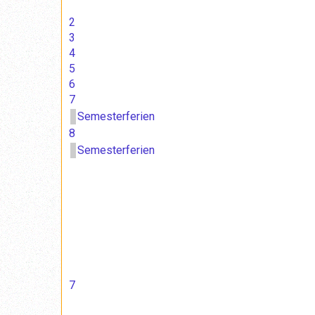
2
3
4
5
6
7
Semesterferien
8
Semesterferien
7